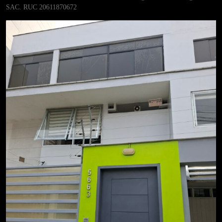
SAC. RUC 20611870672