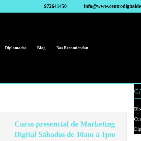
972641450
info@www.centrodigitald
Diplomados
Blog
Nos Recomiendan
C
Bl
Cur
Curso presencial de Marketing
Di
Curso
Digital Sábados de 10am a 1pm