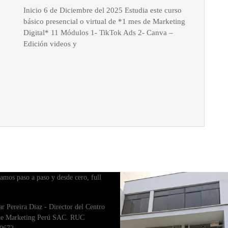
presenc
Inicio 6 de Diciembre del 2025 Estudia este curso
de
básico presencial o virtual de *1 mes de Marketing
Market
Digital* 11 Módulos 1- TikTok Ads 2- Canva –
Digital
Edición videos y
Sábado
de
10am
a
1pm
amos paso a paso y desde cero, full
ar Pereira Diaz - Director del Centro
 de Marketing Perú SAC. RUC