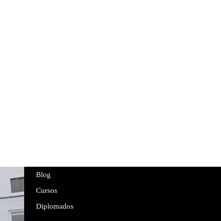
ial
ing
s
Blog
Cursos
Diplomados