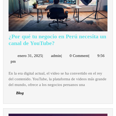
¿Por qué tu negocio en Perú necesita un
¿Por
canal de YouTube?
qué
tu
enero
admin
enero 31, 2025
|
admin
|
0 Comment
|
9:56
31,
pm
negocio
2025
en
En la era digital actual, el video se ha convertido en el rey
Perú
del contenido. YouTube, la plataforma de videos más grande
necesita
del mundo, ofrece a los negocios peruanos una
un
Blog
canal
de
YouTube?