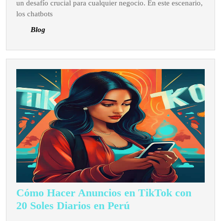
Conectar
un desafío crucial para cualquier negocio. En este escenario,
con
los chatbots
el
Blog
Corazón
del
Consumidor
Peruano
Cómo Hacer Anuncios en TikTok con
Cómo
20 Soles Diarios en Perú
Hacer