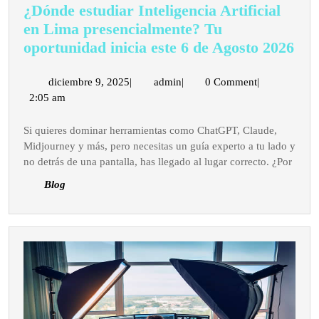
¿Dónde estudiar Inteligencia Artificial
en Lima presencialmente? Tu
¿Dó
oportunidad inicia este 6 de Agosto 2026
est
Int
diciembre
admin
diciembre 9, 2025
|
admin
|
0 Comment
|
9,
2:05 am
Arti
2025
en
Si quieres dominar herramientas como ChatGPT, Claude,
Li
Midjourney y más, pero necesitas un guía experto a tu lado y
pre
no detrás de una pantalla, has llegado al lugar correcto. ¿Por
Tu
Blog
opo
inic
este
6
de
Ago
202