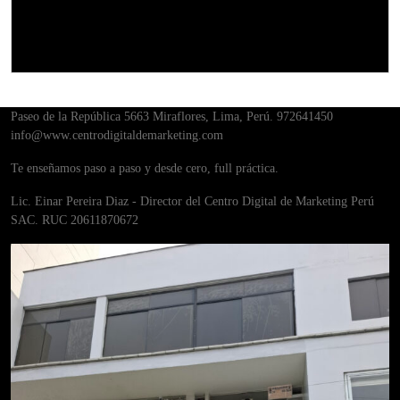
Diplomados
Paseo de la República 5663 Miraflores, Lima, Perú. 972641450
info@www.centrodigitaldemarketing.com
Te enseñamos paso a paso y desde cero, full práctica.
Lic. Einar Pereira Diaz - Director del Centro Digital de Marketing Perú
SAC. RUC 20611870672