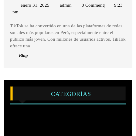
Anuncios
enero
admin
enero 31, 2025
|
admin
|
0 Comment
|
9:23
31,
pm
en
2025
TikTok
TikTok se ha convertido en una de las plataformas de redes
con
sociales más populares en Perú, especialmente entre el
20
público más joven. Con millones de usuarios activos, TikTok
Soles
ofrece una
Diarios
Blog
en
Perú
CATEGORÍAS
Blog
Cursos