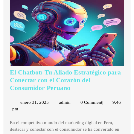
El Chatbot: Tu Aliado Estratégico para
Conectar con el Corazón del
El
Consumidor Peruano
Chatbot:
Tu
enero
admin
enero 31, 2025
|
admin
|
0 Comment
|
9:46
31,
pm
Aliado
2025
Estratégico
En el competitivo mundo del marketing digital en Perú,
para
destacar y conectar con el consumidor se ha convertido en