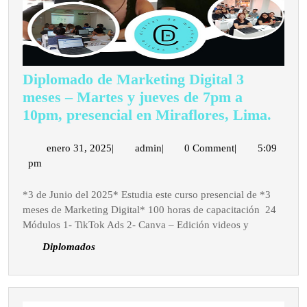
Diplomado de Marketing Digital 3
meses – Martes y jueves de 7pm a
Dipl
10pm, presencial en Miraflores, Lima.
de
Mark
enero
admin
enero 31, 2025
|
admin
|
0 Comment
|
5:09
31,
pm
Digit
2025
3
*3 de Junio del 2025* Estudia este curso presencial de *3
mese
meses de Marketing Digital* 100 horas de capacitación 24
–
Módulos 1- TikTok Ads 2- Canva – Edición videos y
Mart
Diplomados
y
jueve
de