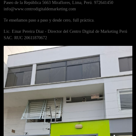
Paseo de la República 5663 Miraflores, Lima, Perú. 972641450
info@www.centrodigitaldemarketing.com
Te enseñamos paso a paso y desde cero, full práctica.
Lic. Einar Pereira Diaz - Director del Centro Digital de Marketing Perú
SAC. RUC 20611870672