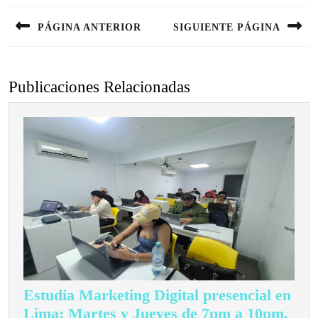
de
PÁGINA ANTERIOR
SIGUIENTE PÁGINA
entradas
Entrada
Siguiente
anterior:
entrada:
Publicaciones Relacionadas
Estudia Marketing Digital presencial en
Lima: Martes y Jueves de 7pm a 10pm.