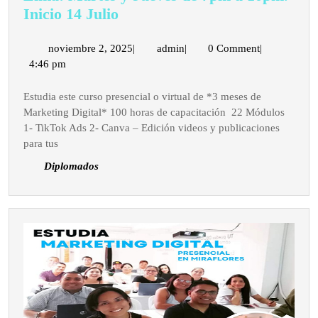
Estudia
Inicio 14 Julio
Marketing
Digital
noviembre
admin
noviembre 2, 2025
|
admin
|
0 Comment
|
2,
4:46 pm
presencial
2025
en
Estudia este curso presencial o virtual de *3 meses de
Lima:
Marketing Digital* 100 horas de capacitación 22 Módulos
Martes
1- TikTok Ads 2- Canva – Edición videos y publicaciones
y
para tus
Jueves
Diplomados
de
7pm
a
10pm.
Inicio
14
Julio