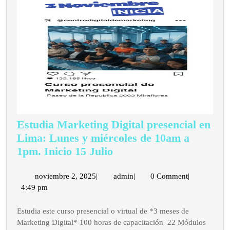
7pm
a
10pm
prese
en
Miraf
Lima
Estudia Marketing Digital presencial en
Lima: Lunes y miércoles de 10am a
Estudia
1pm. Inicio 15 Julio
Marketing
Digital
noviembre
admin
noviembre 2, 2025
|
admin
|
0 Comment
|
2,
4:49 pm
presencial
2025
en
Estudia este curso presencial o virtual de *3 meses de
Lima:
Marketing Digital* 100 horas de capacitación 22 Módulos