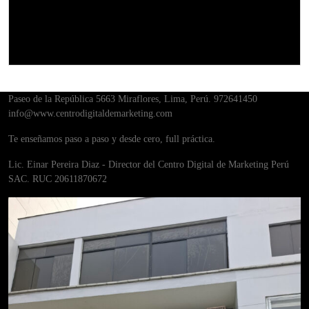
Diplomados
Paseo de la República 5663 Miraflores, Lima, Perú. 972641450
info@www.centrodigitaldemarketing.com
Te enseñamos paso a paso y desde cero, full práctica.
Lic. Einar Pereira Diaz - Director del Centro Digital de Marketing Perú
SAC. RUC 20611870672