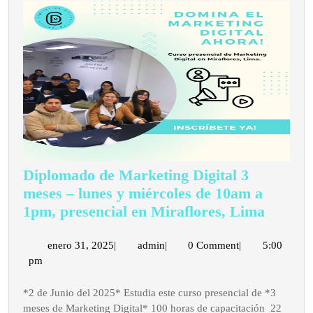
10pm.
Inicio
14
Julio
Diplomado de Marketing Digital 3
meses – lunes y miércoles de 10am a
Diplom
1pm, presencial en Miraflores, Lima
de
Market
enero
admin
enero 31, 2025
|
admin
|
0 Comment
|
5:00
31,
pm
Digital
2025
3
*2 de Junio del 2025* Estudia este curso presencial de *3
meses
meses de Marketing Digital* 100 horas de capacitación 22