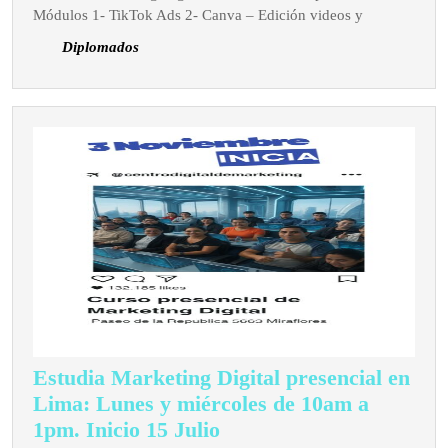
–
Módulos 1- TikTok Ads 2- Canva – Edición videos y
lunes
Diplomados
y
miércol
de
10am
a
1pm,
presenc
en
Miraflo
Lima
Estudia Marketing Digital presencial en
Lima: Lunes y miércoles de 10am a
Estudia
1pm. Inicio 15 Julio