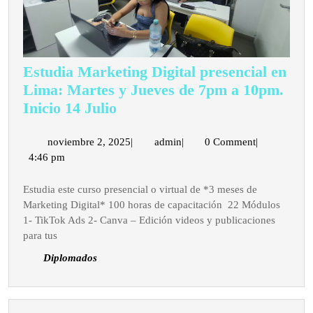
Estudia Marketing Digital presencial en
Lima: Martes y Jueves de 7pm a 10pm.
Estudia
Inicio 14 Julio
Marketing
Digital
noviembre
admin
noviembre 2, 2025
|
admin
|
0 Comment
|
2,
4:46 pm
presencial
2025
en
Estudia este curso presencial o virtual de *3 meses de
Lima:
Marketing Digital* 100 horas de capacitación 22 Módulos
Martes
1- TikTok Ads 2- Canva – Edición videos y publicaciones
y
para tus
Jueves
Diplomados
de
7pm
a