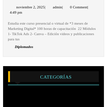
Marketing
Digital
noviembre
admin
noviembre 2, 2025
|
admin
|
0 Comment
|
2,
4:49 pm
presencial
2025
en
Estudia este curso presencial o virtual de *3 meses de
Lima:
Marketing Digital* 100 horas de capacitación 22 Módulos
Lunes
1- TikTok Ads 2- Canva – Edición videos y publicaciones
y
para tus
miércoles
Diplomados
de
10am
a
1pm.
Inicio
CATEGORÍAS
15
Julio
Blog
Cursos