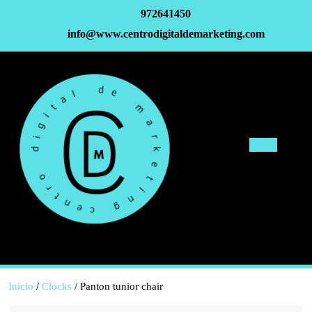
972641450
info@www.centrodigitaldemarketing.com
Inicio
/
Clocks
/ Panton tunior chair