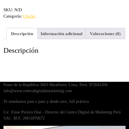
SKU:
N/D
Categoría:
Clocks
Descripción
Información adicional
Valoraciones (0)
Descripción
Paseo de la República 5663 Miraflores, Lima, Perú. 972641450
info@www.centrodigitaldemarketing.com
Te enseñamos paso a paso y desde cero, full práctica.
Lic. Einar Pereira Diaz - Director del Centro Digital de Marketing Perú
SAC. RUC 20611870672